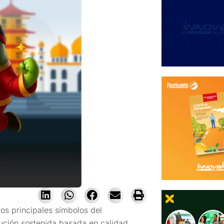
os principales símbolos del
ución sostenida basada en calidad,