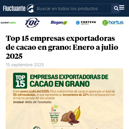
Ir
Buscar
al
contenido
Top 15 empresas exportadoras
de cacao en grano: Enero a julio
2025
15 septiembre 2025