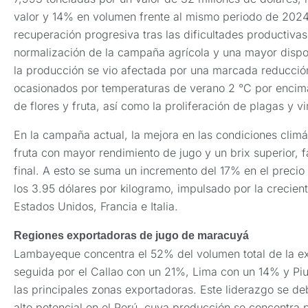
valor y 14% en volumen frente al mismo periodo de 2024.
recuperación progresiva tras las dificultades productivas
normalización de la campaña agrícola y una mayor dispo
la producción se vio afectada por una marcada reducción
ocasionados por temperaturas de verano 2 °C por encim
de flores y fruta, así como la proliferación de plagas y vi
En la campaña actual, la mejora en las condiciones climá
fruta con mayor rendimiento de jugo y un brix superior, 
final. A esto se suma un incremento del 17% en el preci
los 3.95 dólares por kilogramo, impulsado por la creci
Estados Unidos, Francia e Italia.
Regiones exportadoras de jugo de maracuyá
Lambayeque concentra el 52% del volumen total de la e
seguida por el Callao con un 21%, Lima con un 14% y P
las principales zonas exportadoras. Este liderazgo se de
alto potencial en el Perú, cuya producción se concentra 