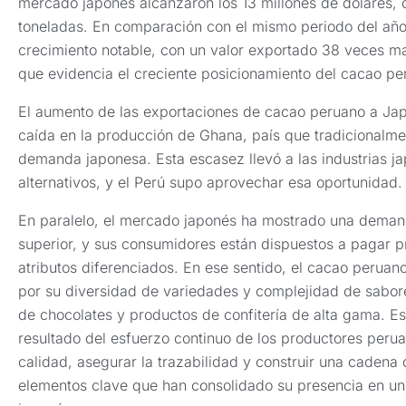
mercado japonés alcanzaron los 13 millones de dólares, c
toneladas. En comparación con el mismo periodo del año a
crecimiento notable, con un valor exportado 38 veces ma
que evidencia el creciente posicionamiento del cacao p
El aumento de las exportaciones de cacao peruano a Jap
caída en la producción de Ghana, país que tradicionalme
demanda japonesa. Esta escasez llevó a las industrias 
alternativos, y el Perú supo aprovechar esa oportunidad
En paralelo, el mercado japonés ha mostrado una demand
superior, y sus consumidores están dispuestos a pagar 
atributos diferenciados. En ese sentido, el cacao perua
por su diversidad de variedades y complejidad de sabores
de chocolates y productos de confitería de alta gama. Es
resultado del esfuerzo continuo de los productores perua
calidad, asegurar la trazabilidad y construir una cadena 
elementos clave que han consolidado su presencia en u