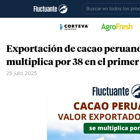
Ir
Buscar
al
contenido
Exportación de cacao peruano
multiplica por 38 en el prime
25 julio 2025