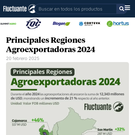
Ir
Buscar
al
contenido
Principales Regiones
Agroexportadoras 2024
20 febrero 2025