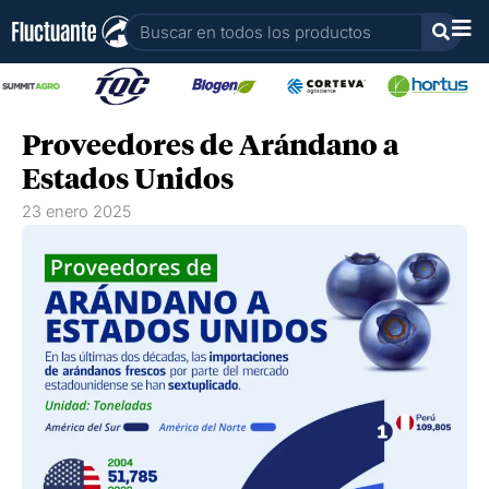
Ir
Buscar
al
contenido
Proveedores de Arándano a
Estados Unidos
23 enero 2025