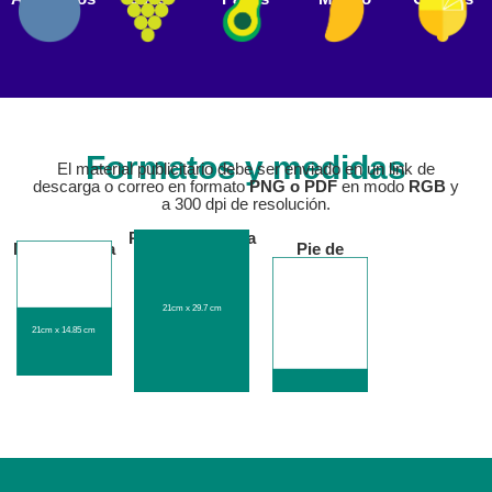
Formatos y medidas
El material publicitario debe ser enviado en un link de
descarga o correo en formato
PNG o PDF
en modo
RGB
y
a 300 dpi de resolución.
Página completa
Media página
Pie de
portada
21cm x 29.7 cm
21cm x 14.85 cm
Logo en portada