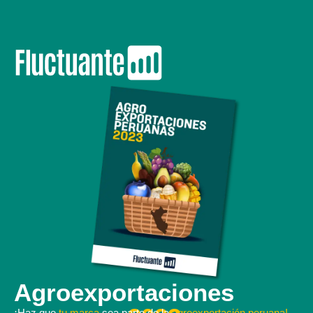
Agroexportaciones
¡Haz que
tu marca
sea parte de la
agroexportación peruana!