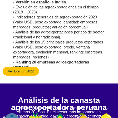
• Versión en español e Inglés.
• Evolución de las agroexportaciones en el tiempo
(2018 – 2023)
• Indicadores generales de agroexportación 2023
(Valor USD, peso exportado, cantidad: empresas,
mercados, productos; variación porcentual)
• Análisis de las agroexportaciones por tipo de sector
(tradicional y no tradicional).
• Análisis de los 15 principales productos exportados
(Valor USD, peso exportado, precio, ventana
exportadora, evolución mensual, ranking: empresas,
mercados, regiones)
• Ranking 20 empresas agroexportadoras
(general).
Ver Edición 2022
Análisis de la canasta
agroexportadora peruana
Un sector con un
crecimiento interanual de 14%
en los
últimos 20 años. Es el sector más importante en
generación de empleo, divisas y crecimiento económico.
Arándanos
Uvas
Paltas
Mango
Cítricos