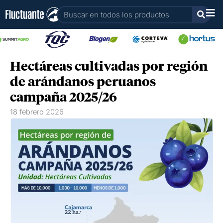
Ir
Buscar
al
contenido
Hectáreas cultivadas por región
de arándanos peruanos
campaña 2025/26
18 febrero 2026