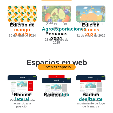
era
ava
ava
3
edición
17
edición
18
edición
Edición
Edición de
anual
Agroexportaciones
cítricos
mango
Peruanas
2024
2024/25
31 de enero de 2025
30 de abril de 2024
2024
28 de febrero de
2025
Espacios en web
Obtén tu espacio
Espacio en
Exclusivo en
Varios en
Banner
Banner
top
Banner
Mejor posición
lateral
deslizante
Valores varían de
Espacio en
acuerdo a la
movimiento de logo
posición
de la marca