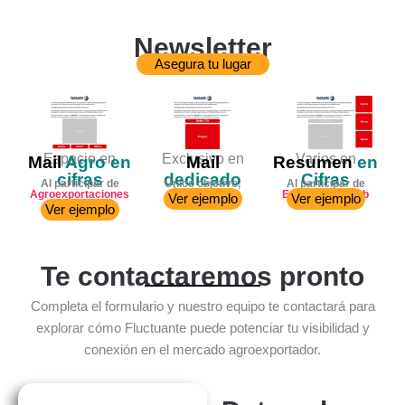
Newsletter
Asegura tu lugar
Espacio en
Exclusivo en
Varios en
Mail
Agro en
Mail
Resumen
en
cifras
dedicado
Cifras
Al participar de
Único objetivo,
Al participar de
Agroexportaciones
Única marca
Espacios en web
Ver ejemplo
Ver ejemplo
en Cifras
Ver ejemplo
Te contactaremos pronto
Completa el formulario y nuestro equipo te contactará para
explorar cómo Fluctuante puede potenciar tu visibilidad y
conexión en el mercado agroexportador.