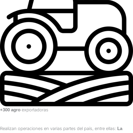
exportadoras
+300 agro
Realizan operaciones en varias partes del país, entre ellas:
La