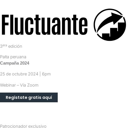
era
3
edición
Palta peruana
Campaña 2024
25 de octubre 2024 | 6pm
Webinar – Vía Zoom
Regístate gratis aquí
Hurray! This is the event day.
Patrocionador exclusivo