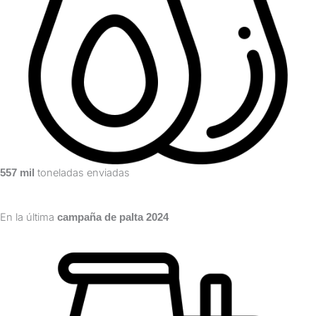
toneladas enviadas
557 mil
En la última
campaña de palta 2024