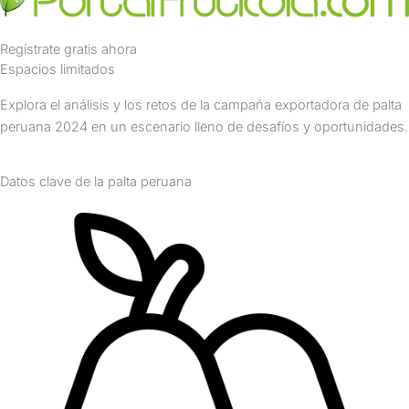
Regístrate gratis ahora
Espacios limitados
Explora el análisis y los retos de la campaña exportadora de palta
peruana 2024 en un escenario lleno de desafíos y oportunidades.
Datos clave de la palta peruana