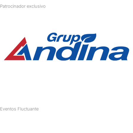
Patrocinador exclusivo
Eventos Fluctuante
apalacios@fluctuante.com
(+51) 906991934