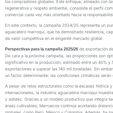
los compradores globales. Este enfoque, alineado con la
regenerativa y respeto ambiental, consolida el perfil co
comercial cada vez más orientado hacia la responsabilida
En este contexto, la campaña 2024/25 representa un punt
aguacatero marroquí, que ha demostrado resiliencia, ca
de valor competitiva en el exigente mercado global.
de exportación d
Perspectivas para la campaña 2025/26
De cara a la próxima campaña, las proyecciones son opti
significativo en la producción, estimado entre un 40% y 5
exportaciones a superar las 140 mil toneladas. Sin embar
un factor determinante: las condiciones climáticas serán 
A pesar de retos estructurales como la escasez hídrica y
internacionales, la industria aguacatera marroquí mues
y solidez. Gracias a un modelo productivo que integra te
áreas cultivables, Marruecos continúa acortando distanci
globales, como Perú, México y Colombia. Además, ha log