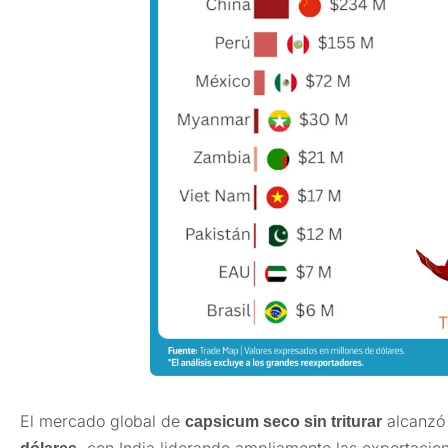
El mercado global de
alcanzó
capsicum seco sin triturar
, con India liderando ampliamente las exportacio