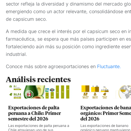
sector refleja la diversidad y dinamismo del mercado glo
emergiendo como un actor relevante, consolidándose entr
de capsicum seco.
A medida que crece el interés por el capsicum seco en in
farmacéutica, se espera que más países participen en e
fortaleciendo aún más su posición como ingrediente esen
industrial.
Conoce más sobre agroexportaciones en
Fluctuante.
Análisis recientes
Exportaciones de palta
Exportaciones de ban
peruana a Chile: Primer
orgánico: Primer Seme
semestre del 2026
del 2026
Las exportaciones de palta peruana a
Las exportaciones de banano
Chile atraviesan uno de sus
orgánico peruano mantuvieron