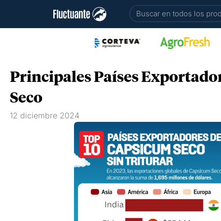
Ir
Buscar
al
contenido
Principales Países Exportado
Seco
12 diciembre 2024