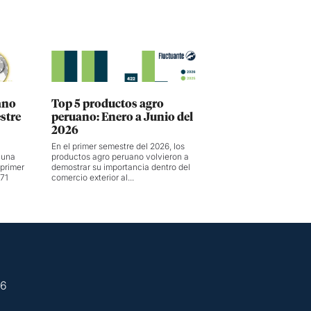
ano
Top 5 productos agro
stre
peruano: Enero a Junio del
2026
En el primer semestre del 2026, los
 una
productos agro peruano volvieron a
 primer
demostrar su importancia dentro del
 71
comercio exterior al...
26