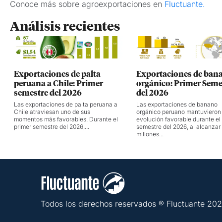
Conoce más sobre agroexportaciones en
Fluctuante.
Análisis recientes
Exportaciones de palta
Exportaciones de ban
peruana a Chile: Primer
orgánico: Primer Seme
semestre del 2026
del 2026
Las exportaciones de palta peruana a
Las exportaciones de banano
Chile atraviesan uno de sus
orgánico peruano mantuvieron
momentos más favorables. Durante el
evolución favorable durante el
primer semestre del 2026,...
semestre del 2026, al alcanzar
millones...
Todos los derechos reservados ® Fluctuante 20