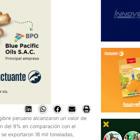
gibre peruano alcanzaron un valor de
ión del 9% en comparación con el
 se exportaron 18 mil toneladas,