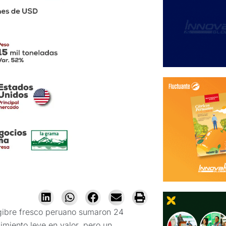
ngibre fresco peruano sumaron 24
cimiento leve en valor, pero un