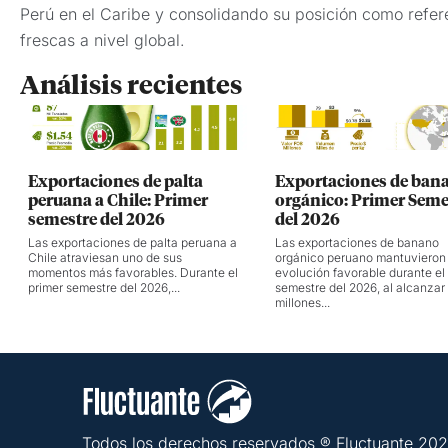
Perú en el Caribe y consolidando su posición como refere
frescas a nivel global.
Análisis recientes
Exportaciones de palta
Exportaciones de ban
peruana a Chile: Primer
orgánico: Primer Seme
semestre del 2026
del 2026
Las exportaciones de palta peruana a
Las exportaciones de banano
Chile atraviesan uno de sus
orgánico peruano mantuvieron
momentos más favorables. Durante el
evolución favorable durante el
primer semestre del 2026,...
semestre del 2026, al alcanzar
millones...
Todos los derechos reservados ® Fluctuante 20