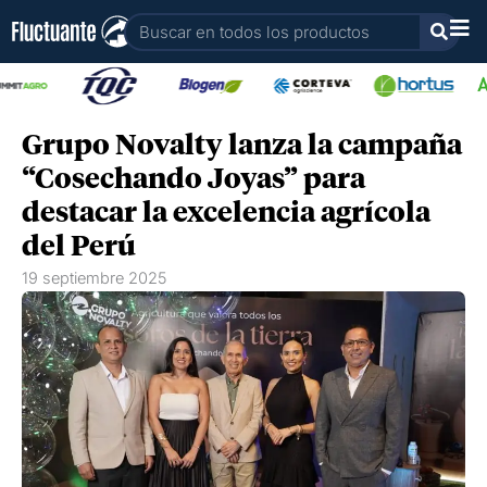
Ir
Buscar
al
contenido
Grupo Novalty lanza la campaña
“Cosechando Joyas” para
destacar la excelencia agrícola
del Perú
19 septiembre 2025