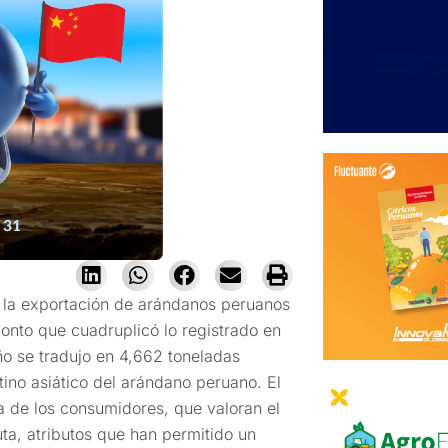
 la exportación de arándanos peruanos
onto que cuadruplicó lo registrado en
o se tradujo en 4,662 toneladas
tino asiático del arándano peruano. El
 de los consumidores, que valoran el
uta, atributos que han permitido un