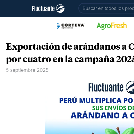
Ir
Buscar
al
contenido
Exportación de arándanos a C
por cuatro en la campaña 2025
5 septiembre 2025