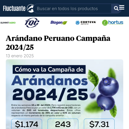
Ir
Buscar
al
contenido
Arándano Peruano Campaña
2024/25
13 enero 2025