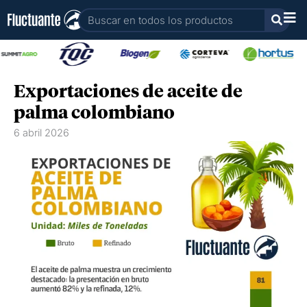
Ir
Buscar
al
contenido
Exportaciones de aceite de
palma colombiano
6 abril 2026